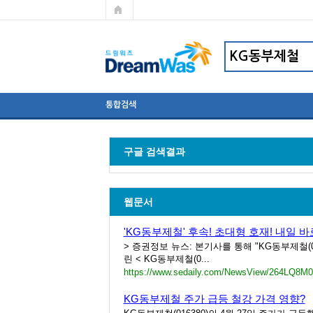
통합검색
구글 검색결과
웹문서
'KG동부제철' 후속! 초대형 호재! 내일 바
> 증권정보 뉴스: 본기사를 통해 "KG동부제철(
린 < KG동부제철(0...
https://www.sedaily.com/NewsView/264LQ8M
KG동부제철 주가 급등 철강 가격 영향?