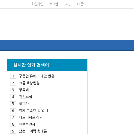
회원가입
로그인
FAQ
1:1문의
실시간 인기 검색어
1
구준엽 유퀴즈 대만 반응
2
크롬 색상변경
3
양육비
4
긴신소설
5
하한가
6
여기 부족한 것 없네
7
마노디셰프 강남
8
인플루언서
9
삼성 도어락 휴대폰