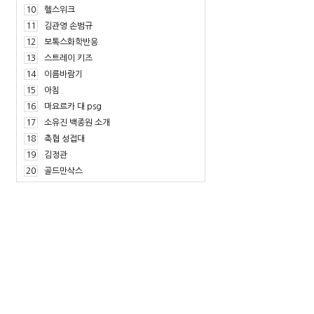
10
헬스위크
11
김관영 손범규
12
보톡스화학반응
13
스트레이 키즈
14
이름바람기
15
아침
16
마요르카 대 psg
17
소유진 백종원 소개
18
축협 성접대
19
김정관
20
골드만삭스