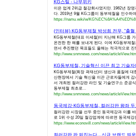
KG스틸 - 나무위키
이은 업계 2위급 철강회사였지만. 1982년 장
다. 2019년 9월 KG그룹이 동부제철을 인수하여 
https://namu.wiki/w/KG%EC%8A%A4%ED%
(인터뷰) KG동부제철 박성희 전무, "출혈
KG동부제철(대표 이세철)이 지난해 KG그룹 
온전한 한 해를 보내게 된다. 이에 KG동부제
면서 추진했던 목표들도 올해는 적극적으로 진행
http://www.snmnews.com/news/articleView.ht
KG동부제철, 기술혁신 이끈 최고 기술자에
KG동부제철(회장 곽재선)이 생산과 품질에 대한
산현장에서 기술 혁신을 이끈 근로자들에게 감사
서 개최된 컬러강판 라인 및 기술연구소 준공식
동부제철 최초로...
http://www.snmnews.com/news/articleView.ht
동국제강·KG동부제철, 컬러강판 왕좌 두고
컬러강판 시장을 선두 중인 동국제강과 이를 바
로 1위 수성 20일 철강업계에 따르면 동국제강은
https://www.econovill.com/news/articleView.h
컬러강판 판 뒤집는다…신규 브랜드 띄운