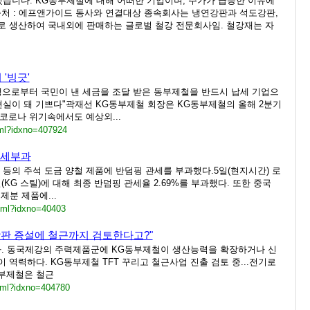
급등했습니다. KG동부제철에 대해 어떠한 기업이며, 주가가 급등한 이유에
처 : 에프앤가이드 동사와 연결대상 종속회사는 냉연강판과 석도강판,
로 생산하여 국내외에 판매하는 글로벌 철강 전문회사임. 철강재는 자
 '빙긋'
행으로부터 국민이 낸 세금을 조달 받은 동부제철을 반드시 납세 기업으
현실이 돼 기쁘다"곽재선 KG동부제철 회장은 KG동부제철의 올해 2분기
 코로나 위기속에서도 예상외...
tml?idxno=407924
관세부과
등의 주석 도금 양철 제품에 반덤핑 관세를 부과했다.5일(현지시간) 로
G 스틸)에 대해 최종 반덤핑 관세율 2.69%를 부과했다. 또한 중국
분 제품에...
html?idxno=40403
강판 증설에 철근까지 검토한다고?"
다. 동국제강의 주력제품군에 KG동부제철이 생산능력을 확장하거나 신
역력하다. KG동부제철 TFT 꾸리고 철근사업 진출 검토 중...전기로
동부제철은 철근
tml?idxno=404780