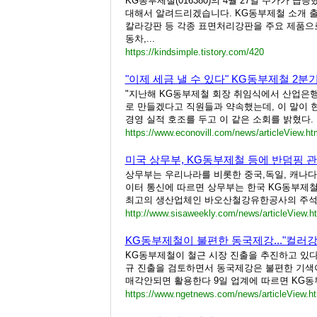
KG동부제철(016380)의 4월 27일 주가가 
대해서 알려드리겠습니다. KG동부제철 소개 출
칼라강판 등 각종 표면처리강판을 주요 제품으
동차,...
https://kindsimple.tistory.com/420
"이제 세금 낼 수 있다" KG동부제철 2분기
"지난해 KG동부제철 회장 취임식에서 산업은
로 만들겠다고 직원들과 약속했는데, 이 말이 
경영 실적 호조를 두고 이 같은 소회를 밝혔다.
https://www.econovill.com/news/articleView.h
미국 상무부, KG동부제철 등에 반덤핑 
상무부는 우리나라를 비롯한 중국,독일, 캐나다 
이터 통신에 따르면 상무부는 한국 KG동부제철(K
최고의 생산업체인 바오산철강유한공사의 주석제
http://www.sisaweekly.com/news/articleView.
KG동부제철이 불편한 동국제강..."컬러
KG동부제철이 철근 시장 진출을 추진하고 있
규 진출을 검토하면서 동국제강은 불편한 기색이 
매각안되면 활용한다 9일 업계에 따르면 KG
https://www.ngetnews.com/news/articleView.h