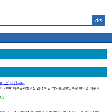
로 '上' 터집니다
016380)" 매수문자받으신 김석ㅇ 님 외56분정보입수로 바닥권 매수드
0C1