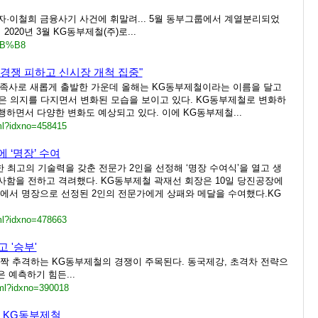
영자·이철희 금융사기 사건에 휘말려... 5월 동부그룹에서 계열분리되었
2020년 3월 KG동부제철(주)로...
8B%B8
 경쟁 피하고 신시장 개척 집중"
가족사로 새롭게 출발한 가운데 올해는 KG동부제철이라는 이름을 달고
철은 의지를 다지면서 변화된 모습을 보이고 있다. KG동부제철로 변화하
하면서 다양한 변화도 예상되고 있다. 이에 KG동부제철...
ml?idxno=458415
 ‘명장’ 수여
 최고의 기술력을 갖춘 전문가 2인을 선정해 ‘명장 수여식’을 열고 생
함을 전하고 격려했다. KG동부제철 곽재선 회장은 10일 당진공장에
에서 명장으로 선정된 2인의 전문가에게 상패와 메달을 수여했다.KG
ml?idxno=478663
 '승부'
짝 추격하는 KG동부제철의 경쟁이 주목된다. 동국제강, 초격차 전략으
 예측하기 힘든...
tml?idxno=390018
 KG동부제철